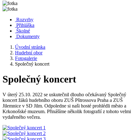
Rozvrhy
Přihláška
Školné
Dokumenty
Úvodní stránka
Hudební obor
Fotogalerie
Společný koncert
Společný koncert
V úterý 25.10. 2022 se uskutečnil dlouho očekávaný Společný
koncert žáků hudebního oboru ZUŠ Pštrossova Praha a ZUŠ
Jilemnice v SD Jilm. Odpoledne si naši hosté prohlédli město a
Krkonošské muzeum. Přinášíme několik fotografií z tohoto velmi
vydařeného večera.