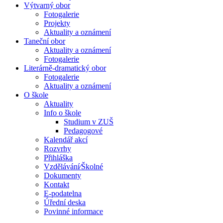
Výtvarný obor
Fotogalerie
Projekty
Aktuality a oznámení
Taneční obor
Aktuality a oznámení
Fotogalerie
Literárně-dramatický obor
Fotogalerie
Aktuality a oznámení
O škole
Aktuality
Info o škole
Studium v ZUŠ
Pedagogové
Kalendář akcí
Rozvrhy
Přihláška
Vzdělávání⁄Školné
Dokumenty
Kontakt
E-podatelna
Úřední deska
Povinné informace