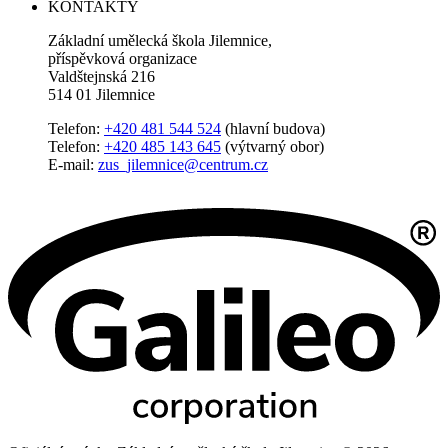
KONTAKTY
Základní umělecká škola Jilemnice,
příspěvková organizace
Valdštejnská 216
514 01 Jilemnice
Telefon:
+420 481 544 524
(hlavní budova)
Telefon:
+420 485 143 645
(výtvarný obor)
E-mail:
zus_jilemnice@centrum.cz