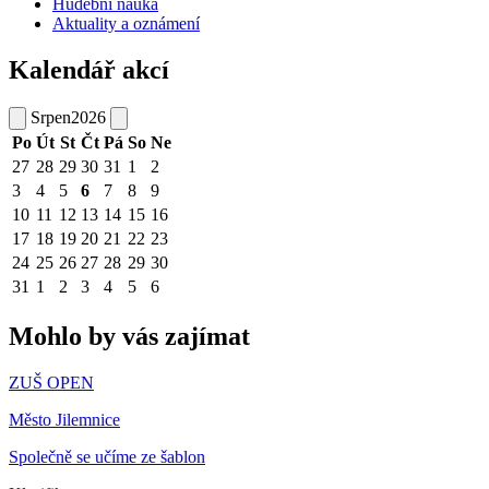
Hudební nauka
Aktuality a oznámení
Kalendář akcí
Srpen
2026
Po
Út
St
Čt
Pá
So
Ne
27
28
29
30
31
1
2
3
4
5
6
7
8
9
10
11
12
13
14
15
16
17
18
19
20
21
22
23
24
25
26
27
28
29
30
31
1
2
3
4
5
6
Mohlo by vás zajímat
ZUŠ OPEN
Město Jilemnice
Společně se učíme ze šablon