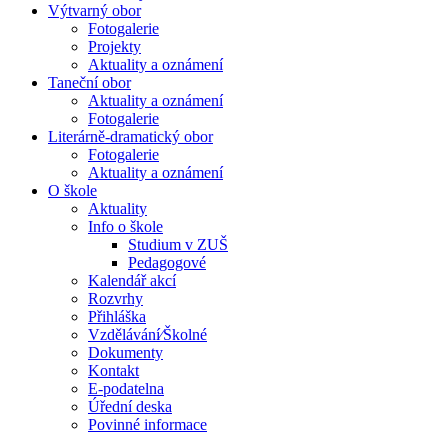
Výtvarný obor
Fotogalerie
Projekty
Aktuality a oznámení
Taneční obor
Aktuality a oznámení
Fotogalerie
Literárně-dramatický obor
Fotogalerie
Aktuality a oznámení
O škole
Aktuality
Info o škole
Studium v ZUŠ
Pedagogové
Kalendář akcí
Rozvrhy
Přihláška
Vzdělávání⁄Školné
Dokumenty
Kontakt
E-podatelna
Úřední deska
Povinné informace