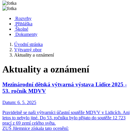
Rozvrhy
Přihláška
Školné
Dokumenty
Úvodní stránka
Výtvarný obor
Aktuality a oznámení
Aktuality a oznámení
Mezinárodní dětská výtvarná výstava Lidice 2025 -
53. ročník MDVV
Datum:
6. 5. 2025
Pravidelně se naši výtvarníci účastní soutěže MDVV v Lidicích. Ani
letos to nebylo jiné. Do 53. ročníku bylo přijato do soutěže 12 723
prací z 69 zemí celého světa.
ZUŠ Jilemnice získala tato ocenění: