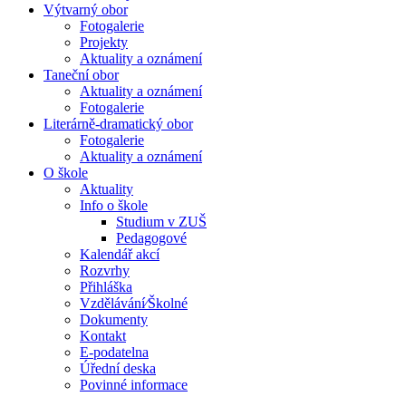
Výtvarný obor
Fotogalerie
Projekty
Aktuality a oznámení
Taneční obor
Aktuality a oznámení
Fotogalerie
Literárně-dramatický obor
Fotogalerie
Aktuality a oznámení
O škole
Aktuality
Info o škole
Studium v ZUŠ
Pedagogové
Kalendář akcí
Rozvrhy
Přihláška
Vzdělávání⁄Školné
Dokumenty
Kontakt
E-podatelna
Úřední deska
Povinné informace