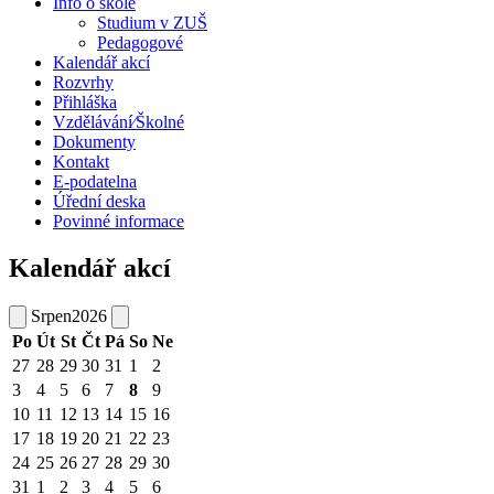
Info o škole
Studium v ZUŠ
Pedagogové
Kalendář akcí
Rozvrhy
Přihláška
Vzdělávání⁄Školné
Dokumenty
Kontakt
E-podatelna
Úřední deska
Povinné informace
Kalendář akcí
Srpen
2026
Po
Út
St
Čt
Pá
So
Ne
27
28
29
30
31
1
2
3
4
5
6
7
8
9
10
11
12
13
14
15
16
17
18
19
20
21
22
23
24
25
26
27
28
29
30
31
1
2
3
4
5
6