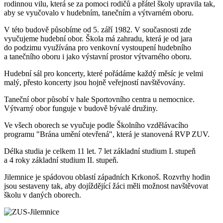
rodinnou vilu, která se za pomoci rodičů a přátel školy upravila tak,
aby se vyučovalo v hudebním, tanečním a výtvarném oboru.
V této budově působíme od 5. září 1982. V současnosti zde
vyučujeme hudební obor. Škola má zahradu, která je od jara
do podzimu využívána pro venkovní vystoupení hudebního
a tanečního oboru i jako výstavní prostor výtvarného oboru.
Hudební sál pro koncerty, které pořádáme každý měsíc je velmi
malý, přesto koncerty jsou hojně veřejností navštěvovány.
Taneční obor působí v hale Sportovního centra u nemocnice.
Výtvarný obor funguje v budově bývalé družiny.
Ve všech oborech se vyučuje podle Školního vzdělávacího
programu "Brána umění otevřená", která je stanovená RVP ZUV.
Délka studia je celkem 11 let. 7 let základní studium I. stupeň
a 4 roky základní studium II. stupeň.
Jilemnice je spádovou oblastí západních Krkonoš. Rozvrhy hodin
jsou sestaveny tak, aby dojíždějící žáci měli možnost navštěvovat
školu v daných oborech.