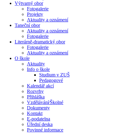
Výtvarný obor
Fotogalerie
Projekty
Aktuality a oznámení
Taneční obor
Aktuality a oznámení
Fotogalerie
Literárně-dramatický obor
Fotogalerie
Aktuality a oznámení
O škole
Aktuality
Info o škole
Studium v ZUŠ
Pedagogové
Kalendář akcí
Rozvrhy
Přihláška
Vzdělávání⁄Školné
Dokumenty
Kontakt
E-podatelna
Úřední deska
Povinné informace