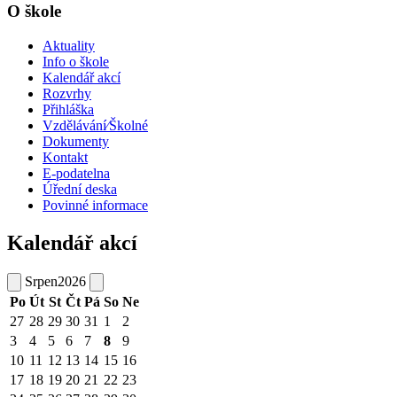
O škole
Aktuality
Info o škole
Kalendář akcí
Rozvrhy
Přihláška
Vzdělávání⁄Školné
Dokumenty
Kontakt
E-podatelna
Úřední deska
Povinné informace
Kalendář akcí
Srpen
2026
Po
Út
St
Čt
Pá
So
Ne
27
28
29
30
31
1
2
3
4
5
6
7
8
9
10
11
12
13
14
15
16
17
18
19
20
21
22
23