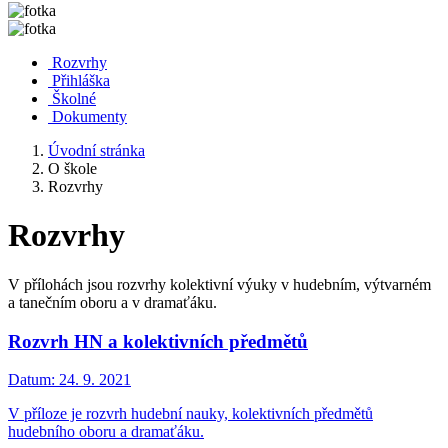
Rozvrhy
Přihláška
Školné
Dokumenty
Úvodní stránka
O škole
Rozvrhy
Rozvrhy
V přílohách jsou rozvrhy kolektivní výuky v hudebním, výtvarném
a tanečním oboru a v dramaťáku.
Rozvrh HN a kolektivních předmětů
Datum:
24. 9. 2021
V příloze je rozvrh hudební nauky, kolektivních předmětů
hudebního oboru a dramaťáku.