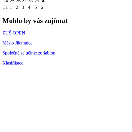
24
25
26
27
28
29
30
31
1
2
3
4
5
6
Mohlo by vás zajímat
ZUŠ OPEN
Město Jilemnice
Společně se učíme ze šablon
Klasifikace