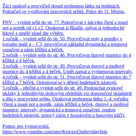
Žáci opakují a procvičují dosud probranou látku na hodinách.
Pokračují ve vyplňování pracovních sešitů. Práce do 31. března.
PHV – vyplnit sešit do str. 77. Pokračovat v nácviku čtení a psaní
not a pomlk od c1-c2. Opakovat si říkadla, zpívat si jednoduché
lidové a umělé písně dle výběru.
1.ročník – vyplnit sešit do str. 50. Procvičovat noty a pomlky v
rozsahu malé g – C3, procvičovat základní dynamická a tempová
označení a zápis křížků a béček.
2.ročník – vyplnit sešit do str. 46. Procvičovat durové stupnice do 4
křížků a 4 béček.
3.ročník – vyplnit sešit do str. 49. Procvičovat durové a mollové
stupnice do 4 křížků a 4 béček. Umět zapsat a vyjmenovat intervaly.
4.ročník – vyplnit sešit do str. 51. Procvičovat durové stupnice do 7
křížků a 7 béček. Orientovat se v dělení hudebních nástrojů.
5.ročník – přečíst a vyplnit sešit do str. 49. Poslouchat zvukové
ukázky k jednotlivým slohovým obdobím viz doporučení skladatelé
a díla v pracovním sešitu. Opakovat probranou látku 1.-4. ročníku
(čtení a psaní not a pomlk, zápis křížků a béček, durové a mollové
stupnice, intervaly, dynamická a tempová označení, znalost
hudebních nástrojů, notový zápis v houslovém a basovém klíči).
Pomoc pro vypracování.
https://www.youtube.com/user/KrixxixOndrej/playlists