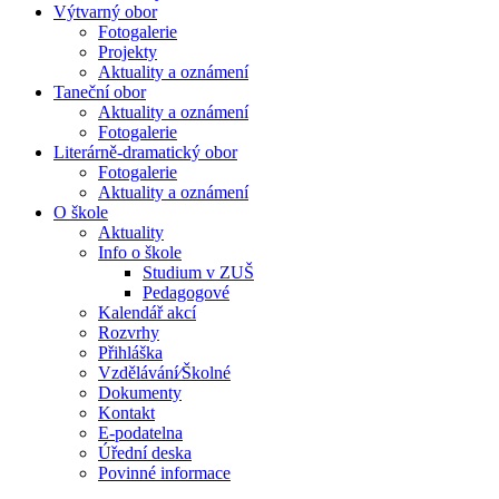
Výtvarný obor
Fotogalerie
Projekty
Aktuality a oznámení
Taneční obor
Aktuality a oznámení
Fotogalerie
Literárně-dramatický obor
Fotogalerie
Aktuality a oznámení
O škole
Aktuality
Info o škole
Studium v ZUŠ
Pedagogové
Kalendář akcí
Rozvrhy
Přihláška
Vzdělávání⁄Školné
Dokumenty
Kontakt
E-podatelna
Úřední deska
Povinné informace