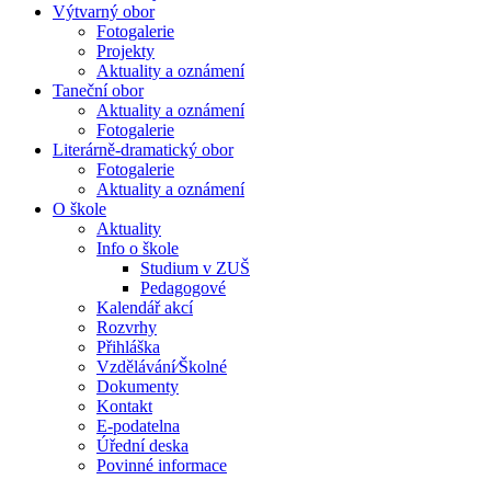
Výtvarný obor
Fotogalerie
Projekty
Aktuality a oznámení
Taneční obor
Aktuality a oznámení
Fotogalerie
Literárně-dramatický obor
Fotogalerie
Aktuality a oznámení
O škole
Aktuality
Info o škole
Studium v ZUŠ
Pedagogové
Kalendář akcí
Rozvrhy
Přihláška
Vzdělávání⁄Školné
Dokumenty
Kontakt
E-podatelna
Úřední deska
Povinné informace