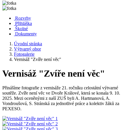
Rozvrhy
Přihláška
Školné
Dokumenty
Úvodní stránka
Výtvarný obor
Fotogalerie
Vernisáž "Zvíře není věc"
Vernisáž "Zvíře není věc"
Přinášíme fotografie z vernisáže 21. ročníku celostátní výtvarné
soutěže. Zvíře není věc ve Dvoře Králové, která se konala 9. 10.
2025. Mezi oceněnými z naší ZUŠ byli A. Hartmanová, A.
Vondroušová, S. Stránská za jednotlivé práce a kolektiv žáků za
PEXESO.