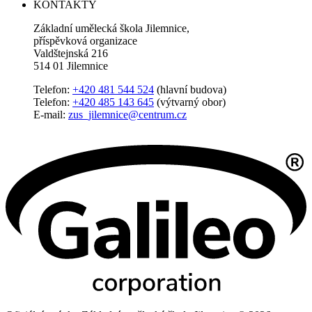
KONTAKTY
Základní umělecká škola Jilemnice,
příspěvková organizace
Valdštejnská 216
514 01 Jilemnice
Telefon:
+420 481 544 524
(hlavní budova)
Telefon:
+420 485 143 645
(výtvarný obor)
E-mail:
zus_jilemnice@centrum.cz