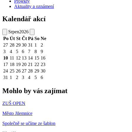
Projekty
Aktuality a oznámení
Kalendář akcí
Srpen
2026
Po
Út
St
Čt
Pá
So
Ne
27
28
29
30
31
1
2
3
4
5
6
7
8
9
10
11
12
13
14
15
16
17
18
19
20
21
22
23
24
25
26
27
28
29
30
31
1
2
3
4
5
6
Mohlo by vás zajímat
ZUŠ OPEN
Město Jilemnice
Společně se učíme ze šablon