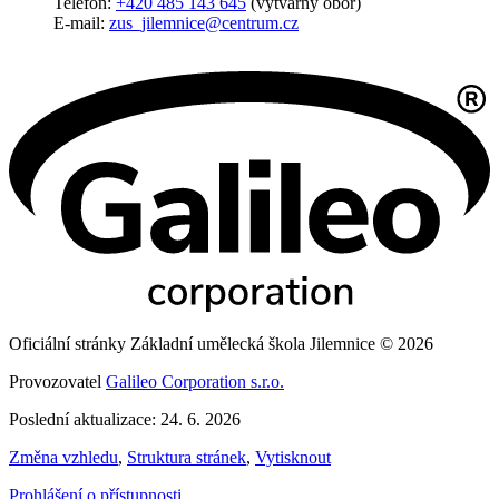
Telefon:
+420 485 143 645
(výtvarný obor)
E-mail:
zus_jilemnice@centrum.cz
Oficiální stránky Základní umělecká škola Jilemnice © 2026
Provozovatel
Galileo Corporation s.r.o.
Poslední aktualizace: 24. 6. 2026
Změna vzhledu
,
Struktura stránek
,
Vytisknout
Prohlášení o přístupnosti