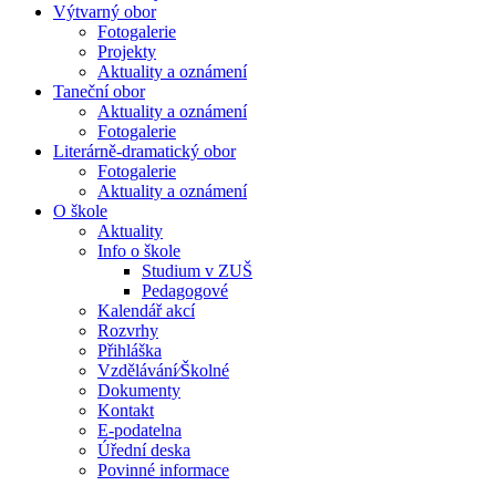
Výtvarný obor
Fotogalerie
Projekty
Aktuality a oznámení
Taneční obor
Aktuality a oznámení
Fotogalerie
Literárně-dramatický obor
Fotogalerie
Aktuality a oznámení
O škole
Aktuality
Info o škole
Studium v ZUŠ
Pedagogové
Kalendář akcí
Rozvrhy
Přihláška
Vzdělávání⁄Školné
Dokumenty
Kontakt
E-podatelna
Úřední deska
Povinné informace