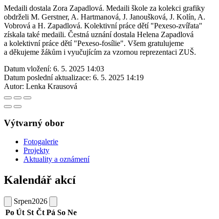
Medaili dostala Zora Zapadlová. Medaili škole za kolekci grafiky
obdrželi M. Gerstner, A. Hartmanová, J. Janoušková, J. Kolín, A.
Vobrová a H. Zapadlová. Kolektivní práce dětí "Pexeso-zvířata"
získala také medaili. Čestná uznání dostala Helena Zapadlová
a kolektivní práce dětí "Pexeso-fosílie". Všem gratulujeme
a děkujeme žákům i vyučujícím za vzornou reprezentaci ZUŠ.
Datum vložení:
6. 5. 2025 14:03
Datum poslední aktualizace:
6. 5. 2025 14:19
Autor:
Lenka Krausová
Výtvarný obor
Fotogalerie
Projekty
Aktuality a oznámení
Kalendář akcí
Srpen
2026
Po
Út
St
Čt
Pá
So
Ne