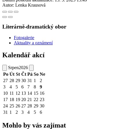
Autor:
Lenka Krausová
Literárně-dramatický obor
Fotogalerie
Aktuality a oznámení
Kalendář akcí
Srpen
2026
Po
Út
St
Čt
Pá
So
Ne
27
28
29
30
31
1
2
3
4
5
6
7
8
9
10
11
12
13
14
15
16
17
18
19
20
21
22
23
24
25
26
27
28
29
30
31
1
2
3
4
5
6
Mohlo by vás zajímat