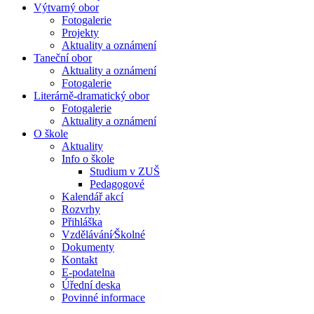
Výtvarný obor
Fotogalerie
Projekty
Aktuality a oznámení
Taneční obor
Aktuality a oznámení
Fotogalerie
Literárně-dramatický obor
Fotogalerie
Aktuality a oznámení
O škole
Aktuality
Info o škole
Studium v ZUŠ
Pedagogové
Kalendář akcí
Rozvrhy
Přihláška
Vzdělávání⁄Školné
Dokumenty
Kontakt
E-podatelna
Úřední deska
Povinné informace